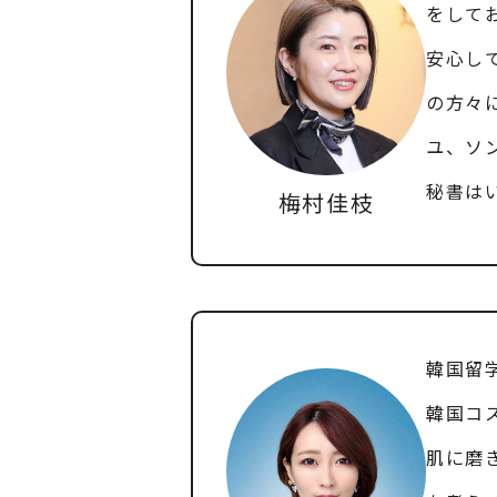
をして
安心し
の方々
ユ、ソ
秘書は
梅村佳枝
韓国留
韓国コ
肌に磨