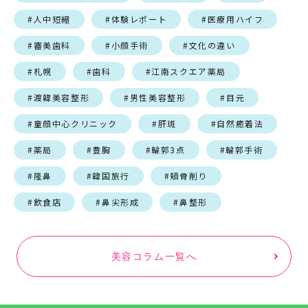
#人中短縮
#体験レポート
#医療用ハイフ
#審美歯科
#小顔手術
#文化の違い
#札幌
#歯科
#江南スクエア薬局
#渡韓美容整形
#男性美容整形
#目元
#童顔中心クリニック
#肝斑
#自然癒着法
#薬局
#豊胸
#輪郭3点
#輪郭手術
#隆鼻
#韓国旅行
#頬骨削り
#飲食店
#鼻尖形成
#鼻整形
美容コラム一覧へ