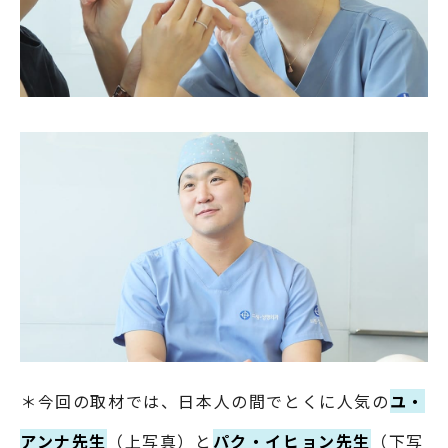
＊今回の取材では、日本人の間でとくに人気の
ユ・
アンナ先生
（上写真）と
パク・イヒョン先生
（下写