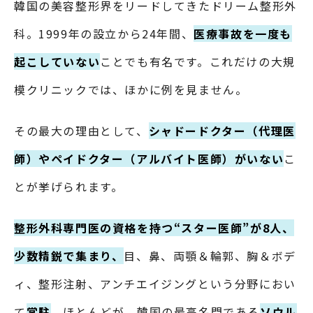
韓国の美容整形界をリードしてきたドリーム整形外
科。1999年の設立から24年間、
医療事故を一度も
起こしていない
ことでも有名です。これだけの大規
模クリニックでは、ほかに例を見ません。
その最大の理由として、
シャドードクター（代理医
師）やペイドクター（アルバイト医師）がいない
こ
とが挙げられます。
整形外科専門医の資格を持つ“スター医師”が8人、
少数精鋭で集まり、
目、鼻、両顎＆輪郭、胸＆ボデ
ィ、整形注射、アンチエイジングという分野におい
て
常駐
。ほとんどが、韓国の最高名門である
ソウル