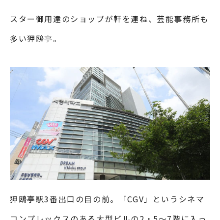
スター御用達のショップが軒を連ね、芸能事務所も
多い狎鴎亭。
狎鴎亭駅3番出口の目の前。「CGV」というシネマ
コンプレックスのある大型ビルの2・5〜7階に入っ