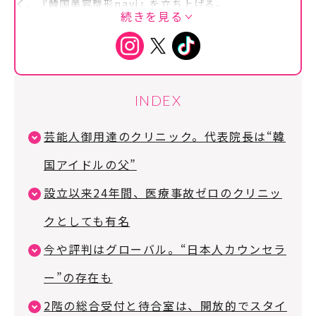
く、『韓国美容整形navi』を立ち上げる。
続きを見る
カウンセラーとして累計4,000人の韓国美容医療の相
談実績を誇り、相談者からは親しみを込めて“よしえオ
ンニ”と呼ばれている。2025年に自身も韓国で美容整
形手術を受け、その経験を踏まえてSNS等で情報発信
中！
INDEX
芸能人御用達のクリニック。代表院長は“韓
国アイドルの父”
設立以来24年間、医療事故ゼロのクリニッ
クとしても有名
今や評判はグローバル。“日本人カウンセラ
ー”の存在も
2階の総合受付と待合室は、開放的でスタイ